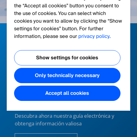
the “Accept all cookies” button you consent to
the use of cookies. You can select which
cookies you want to allow by clicking the “Show
settings for cookies” button. For further
information, please see our
privacy policy
.
Evolución de los
robots móviles
Show settings for cookies
mediante soluciones
Only technically necessary
de sensores
Accept all cookies
modulares
Descubra ahora nuestra guía electrónica y
obtenga información valiosa