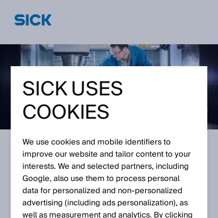
SICK USES
COOKIES
We use cookies and mobile identifiers to
improve our website and tailor content to your
¡CONTÁCTANOS!
interests. We and selected partners, including
Google, also use them to process personal
data for personalized and non‑personalized
¿Tienes alguna pregunta sobre el Reglamento de
advertising (including ads personalization), as
Máquinas? Utiliza el siguiente formulario y describe
well as measurement and analytics. By clicking