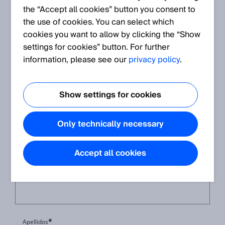
brevemente tu consulta. Nos pondremos en
the “Accept all cookies” button you consent to
contacto contigo.
the use of cookies. You can select which
cookies you want to allow by clicking the “Show
settings for cookies” button. For further
¿Cómo podemos ayudarte más eficazmente? Describa tu
information, please see our
privacy policy
.
*
solicitud, sus preguntas y sus necesidades.
Show settings for cookies
Only technically necessary
*
Correo Electrónico
Accept all cookies
*
Nombre
*
Apellidos